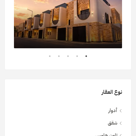
نوع العقار
أدوار
شقق
تاون هاوس