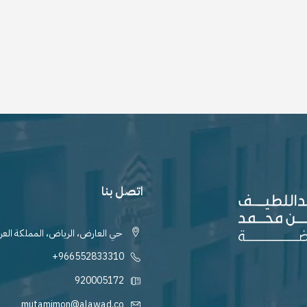
اتصل بنا
حي العارض، الرياض، المملكة العر
+966552833310
920005172
mutamimon@alawad.co