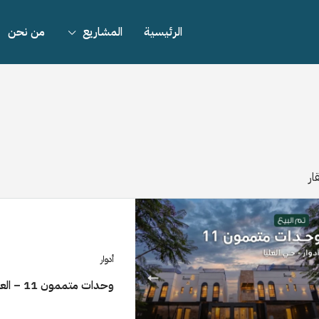
الرئيسية
المشاريع
من نحن
للبيع
مميز
أدوار
وحدات متممون 11 – العليا