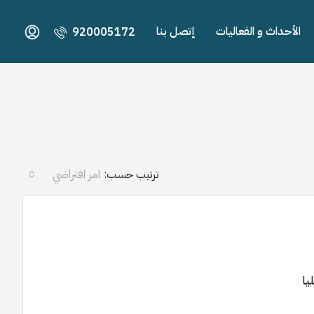
الأحداث و الفعاليات
إتصل بنا
920005172
ترتيب حسب:
امر افتراضي
للبيع
مميز
للبيع
مميز