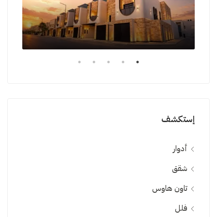
إستكشف
أدوار
شقق
تاون هاوس
فلل