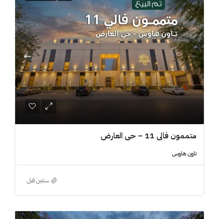
متممون فالي 11 – حي العارض
تاون هاوس
‏سنتين قبل