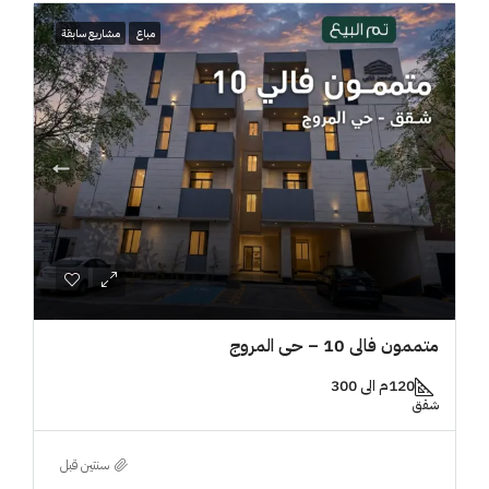
مباع
مشاريع سابقة
متممون فالي 10 – حي المروج
120م الى 300
شقق
‏سنتين قبل