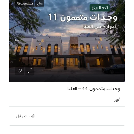
مباع
مشاريع سابقة
وحدات متممون 11 – العليا
أدوار
‏سنتين قبل