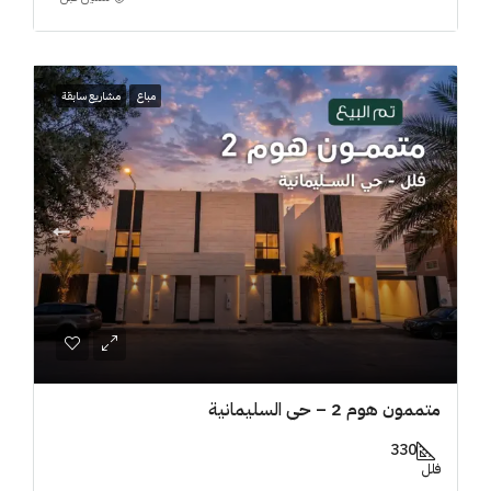
مباع
مشاريع سابقة
متممون هوم 2 – حي السليمانية
330
فلل