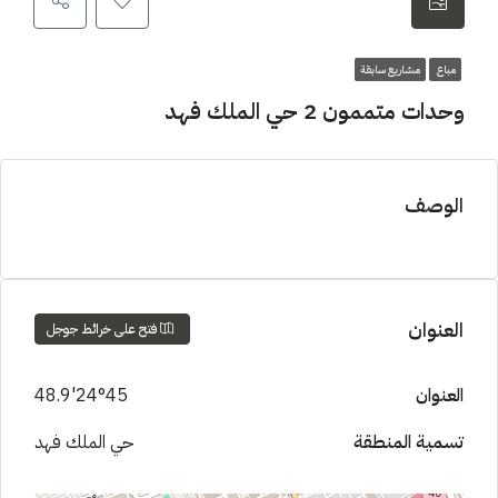
مباع
مشاريع سابقة
وحدات متممون 2 حي الملك فهد
الوصف
العنوان
فتح على خرائط جوجل
العنوان
24°45'48.9
تسمية المنطقة
حي الملك فهد