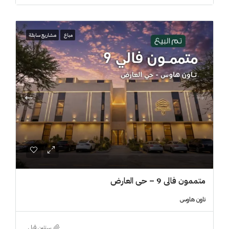
مباع
مشاريع سابقة
متممون فالي 9 – حي العارض
تاون هاوس
‏سنتين قبل