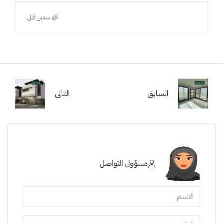
‏سنتين قبل
السابق
التالى
مسؤول التواصل