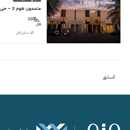
متممون هوم 2 – حي السليمانية
330
فلل
‏سنتين قبل
السابق