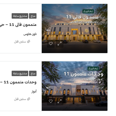
مباع
مشاريع سابقة
متممون فالي 11 – حي العارض
تاون هاوس
‏سنتين قبل
مباع
مشاريع سابقة
وحدات متممون 11 – العليا
أدوار
‏سنتين قبل