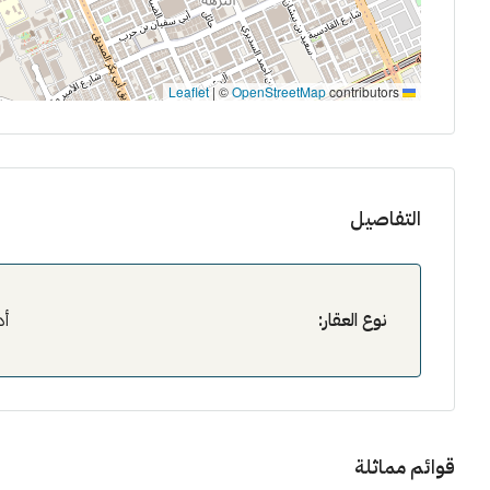
|
©
OpenStreetMap
contributors
Leaflet
التفاصيل
نوع العقار:
أد
قوائم مماثلة