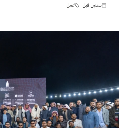
‏سنتين قبل
عمل