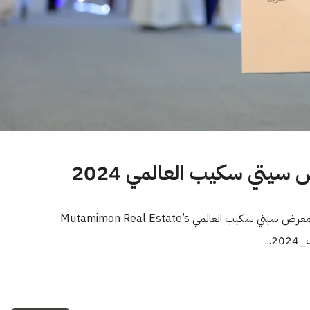
سيتي سكيب العالمي 2024
#من_الحلم_الى_الواقع جانب من مشاركة متممون العقارية في معرض سيتي سكيب العالمي Mutamimon Real Estate’s