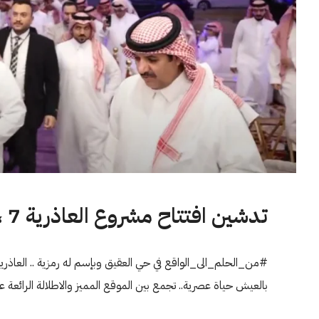
تدشين افتتاح مشروع العاذرية 7 ، تسويق حصري متممون العقارية
بالعيش حياة عصرية.. تجمع بين الموقع المميز والاطلالة الرائعة على