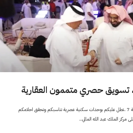
#من_الحلم_الى_الواقع في حي العقيق وبإسم له رمزية .. العاذرية 7 ..تطل عليكم بوحدات سكنية عصرية تناسبكم وتحقق احلامكم
 مركز الملك عبد الله المالي...